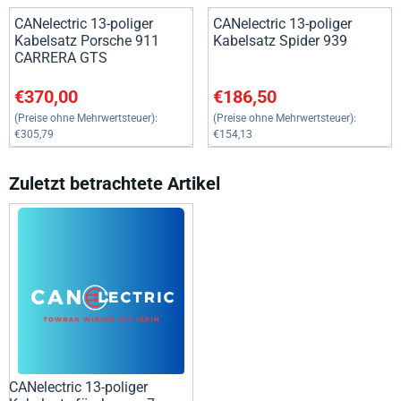
CANelectric 13-poliger
CANelectric 13-poliger
Kabelsatz Porsche 911
Kabelsatz Spider 939
CARRERA GTS
Preis: 370,00, ohne MwSt.: 305,79
Preis: 186,50, ohne MwSt.: 15
€370,00
€186,50
(Preise ohne Mehrwertsteuer):
(Preise ohne Mehrwertsteuer):
€305,79
€154,13
Zuletzt betrachtete Artikel
CANelectric 13-poliger