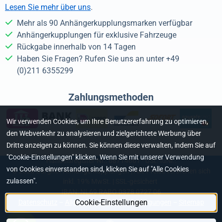
Lesen Sie mehr über uns
.
Mehr als 90 Anhängerkupplungsmarken verfügbar
Anhängerkupplungen für exklusive Fahrzeuge
Rückgabe innerhalb von 14 Tagen
Haben Sie Fragen? Rufen Sie uns an unter +49
(0)211 6355299
Zahlungsmethoden
Wir verwenden Cookies, um Ihre Benutzererfahrung zu optimieren,
den Webverkehr zu analysieren und zielgerichtete Werbung über
Dritte anzeigen zu können. Sie können diese verwalten, indem Sie auf
"Cookie-Einstellungen" klicken. Wenn Sie mit unserer Verwendung
Handelsregister-Nr.: 68714661 - USt.-IdNr.:
von Cookies einverstanden sind, klicken Sie auf "Alle Cookies
©
2026
Burghof Anhängerkupplungen | Alle Preise verstehen sich
zulassen".
inkl. 19% MwSt. | SSL-gesichert
IBAN: NL69 RABO 0378 0727 06
Cookie-Einstellungen
Datenschutz
–
Allgemeine Geschäftsbedingungen
–
Sitemap