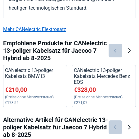
heutigen technologischen Standard.
Mehr CANelectric Elektrosatz
Empfohlene Produkte für
CANelectric
13-poliger Kabelsatz für Jaecoo 7
Hybrid ab 8-2025
CANelectric 13-poliger
CANelectric 13-poliger
Kabelsatz BMW i3
Kabelsatz Mercedes Benz
EQS
Preis: 210,00, ohne MwSt.: 173,55
Preis: 328,00, ohne MwSt.: 27
€210,00
€328,00
(Preise ohne Mehrwertsteuer):
(Preise ohne Mehrwertsteuer):
€173,55
€271,07
Alternative Artikel für
CANelectric 13-
poliger Kabelsatz für Jaecoo 7 Hybrid
ab 8-2025