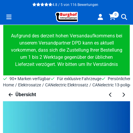
Cookie-Einstellungen verfügbar. Einstellungen wählen oder alle
4.8 / 5
von
116
Bewertungen
0
Aufgrund des derzeit hohen Versandaufkommens bei
unserem Versandpartner DPD kann es aktuell
vorkommen, dass sich die Zustellung Ihrer Bestellung
um 1 bis 2 Werktage gegenüber der üblichen
Lieferzeit verzögert. Wir bitten um Ihr Verständnis
90+ Marken verfügbar
Für exklusive Fahrzeuge
Persönlicher 
Home
/
Elektrosatze
/
CANelectric Elektrosatz
/
CANelectric 13-polige
Übersicht