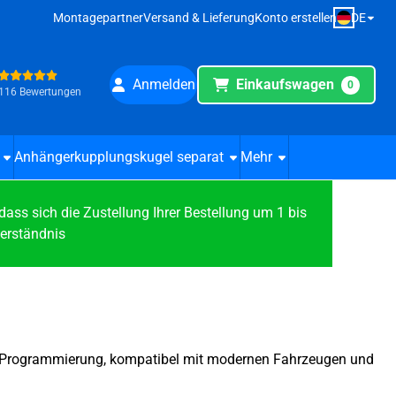
DE
Montagepartner
Versand & Lieferung
Konto erstellen
Anmelden
Einkaufswagen
0
116 Bewertungen
Anhängerkupplungskugel separat
Mehr
s sich die Zustellung Ihrer Bestellung um 1 bis
Verständnis
ne Programmierung, kompatibel mit modernen Fahrzeugen und