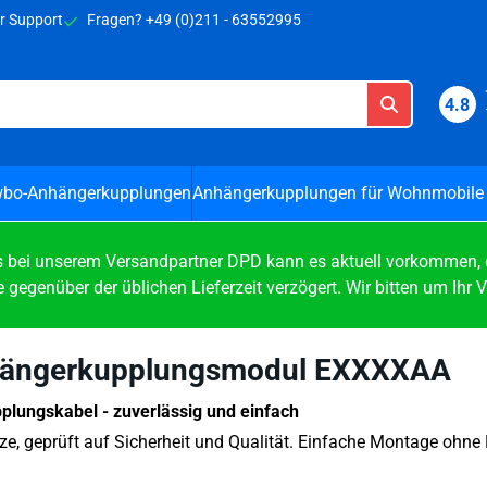
 Cookies zulassen.
r Support
Fragen? +49 (0)211 - 63552995
4.8
bo-Anhängerkupplungen
Anhängerkupplungen für Wohnmobile
ei unserem Versandpartner DPD kann es aktuell vorkommen, das
 gegenüber der üblichen Lieferzeit verzögert. Wir bitten um Ihr 
ängerkupplungsmodul EXXXXAA
lungskabel - zuverlässig und einfach
ze, geprüft auf Sicherheit und Qualität. Einfache Montage oh