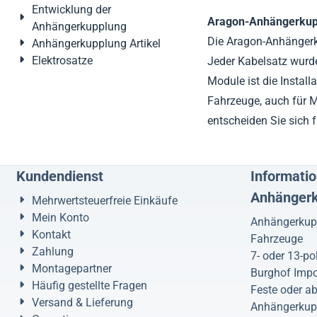
Entwicklung der
Aragon-Anhängerkupp
Anhängerkupplung
Die Aragon-Anhängerku
Anhängerkupplung Artikel
Elektrosatze
Jeder Kabelsatz wurde
Module ist die Instal
Fahrzeuge, auch für M
entscheiden Sie sich 
Kundendienst
Informatio
Anhänger
Mehrwertsteuerfreie Einkäufe
Mein Konto
Anhängerkupp
Kontakt
Fahrzeuge
Zahlung
7- oder 13-po
Montagepartner
Burghof Impo
Häufig gestellte Fragen
Feste oder 
Versand & Lieferung
Anhängerkup