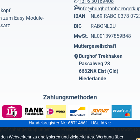
+316 30169408
?
info@burghofanhaengerku
lkopf
IBAN
NL69 RABO 0378 072
n zum Easy Module-
ssatz
BIC
RABONL2U
MwSt.
NL001397859B48
Muttergesellschaft
Burghof Trekhaken
Pascalweg 28
6662NX
Elst (Gld)
Niederlande
Zahlungsmethoden
Handelsregister-Nr.: 68714661 - USt.-IdNr.:
hof Anhängerkupplungen | Alle Preise verstehen sich inkl. 19% MwSt. | S
IBAN: NL69 RABO 0378 0727 06
 den Webverkehr zu analysieren und zielgerichtete Werbung über