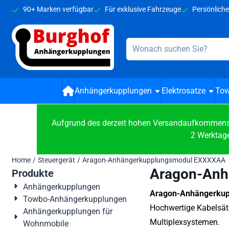
Cookie-Einstellungen verfügbar. Einstellungen wählen oder alle
90+ Marken verfügbar
Für exklusive Fahrzeuge
Persönliche
Suche
Anhängerkupplungen
Elektrosatze
Tow
Aufgrund des derzeit hohen Versandaufkommens b
2 Werktage
Home
/
Steuergerät
/
Aragon-Anhängerkupplungsmodul EXXXXAA
Aragon-Anh
Produkte
Anhängerkupplungen
Aragon-Anhängerkupp
Towbo-Anhängerkupplungen
Hochwertige Kabelsät
Anhängerkupplungen für
Multiplexsystemen.
Wohnmobile