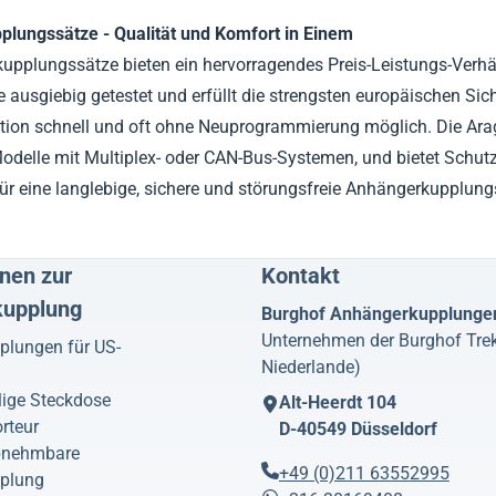
lungssätze - Qualität und Komfort in Einem
pplungssätze bieten ein hervorragendes Preis-Leistungs-Verhäl
 ausgiebig getestet und erfüllt die strengsten europäischen Sic
lation schnell und oft ohne Neuprogrammierung möglich. Die Ara
odelle mit Multiplex- oder CAN-Bus-Systemen, und bietet Schut
für eine langlebige, sichere und störungsfreie Anhängerkupplung
nen zur
Kontakt
kupplung
Burghof Anhängerkupplunge
Unternehmen der Burghof Tre
lungen für US-
Niederlande)
lige Steckdose
Alt-Heerdt 104
rteur
D-40549
Düsseldorf
abnehmbare
+49 (0)211 63552995
plung