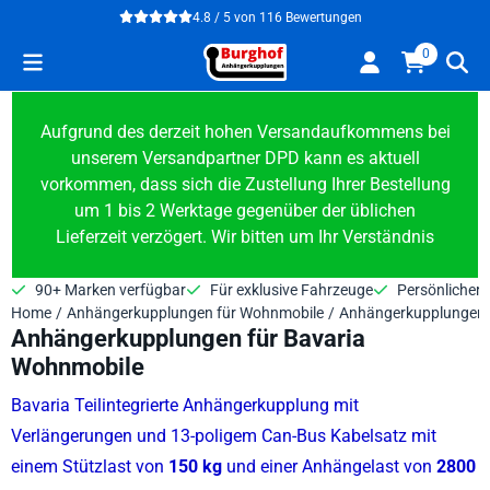
Cookie-Einstellungen verfügbar. Einstellungen wählen oder alle
4.8 / 5
von
116
Bewertungen
0
Aufgrund des derzeit hohen Versandaufkommens bei
unserem Versandpartner DPD kann es aktuell
vorkommen, dass sich die Zustellung Ihrer Bestellung
um 1 bis 2 Werktage gegenüber der üblichen
Lieferzeit verzögert. Wir bitten um Ihr Verständnis
90+ Marken verfügbar
Für exklusive Fahrzeuge
Persönlicher 
Home
/
Anhängerkupplungen für Wohnmobile
/
Anhängerkupplungen 
Anhängerkupplungen für Bavaria
Wohnmobile
Bavaria Teilintegrierte Anhängerkupplung mit
Verlängerungen und 13-poligem Can-Bus Kabelsatz mit
einem Stützlast von
150 kg
und einer Anhängelast von
2800