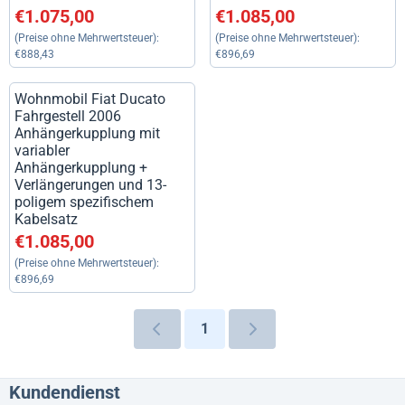
Preis: 1 075,00, ohne MwSt.: 888,43
Preis: 1 085,00, ohne MwSt.: 
€1.075,00
€1.085,00
(Preise ohne Mehrwertsteuer):
(Preise ohne Mehrwertsteuer):
€888,43
€896,69
Wohnmobil Fiat Ducato
Fahrgestell 2006
Anhängerkupplung mit
variabler
Anhängerkupplung +
Verlängerungen und 13-
poligem spezifischem
Kabelsatz
Preis: 1 085,00, ohne MwSt.: 896,69
€1.085,00
(Preise ohne Mehrwertsteuer):
€896,69
1
Kundendienst