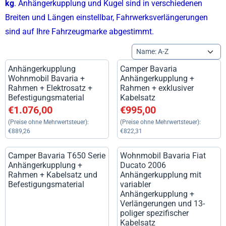
kg
. Anhängerkupplung und Kugel sind in verschiedenen
Breiten und Längen einstellbar, Fahrwerksverlängerungen
sind auf Ihre Fahrzeugmarke abgestimmt.
Sortiermethode
Anhängerkupplung
Camper Bavaria
Wohnmobil Bavaria +
Anhängerkupplung +
Rahmen + Elektrosatz +
Rahmen + exklusiver
Befestigungsmaterial
Kabelsatz
Preis: 1 076,00, ohne MwSt.: 889,26
Preis: 995,00, ohne MwSt.: 82
€1.076,00
€995,00
(Preise ohne Mehrwertsteuer):
(Preise ohne Mehrwertsteuer):
€889,26
€822,31
Camper Bavaria T650 Serie
Wohnmobil Bavaria Fiat
Anhängerkupplung +
Ducato 2006
Rahmen + Kabelsatz und
Anhängerkupplung mit
Befestigungsmaterial
variabler
Anhängerkupplung +
Verlängerungen und 13-
poliger spezifischer
Kabelsatz