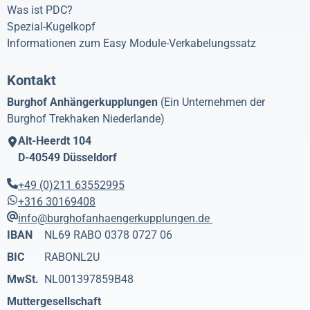
Was ist PDC?
Spezial-Kugelkopf
Informationen zum Easy Module-Verkabelungssatz
Kontakt
Burghof Anhängerkupplungen
(Ein Unternehmen der
Burghof Trekhaken Niederlande)
Alt-Heerdt 104
D-40549
Düsseldorf
+49 (0)211 63552995
+316 30169408
info@burghofanhaengerkupplungen.de
IBAN
NL69 RABO 0378 0727 06
BIC
RABONL2U
MwSt.
NL001397859B48
Muttergesellschaft