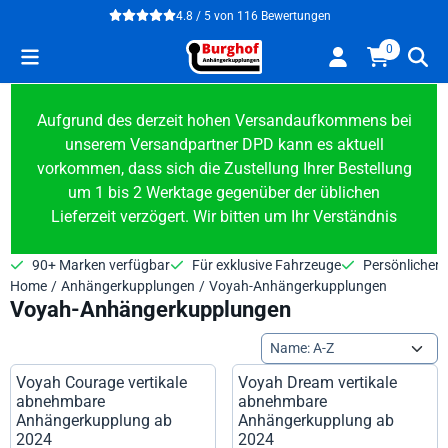
Cookie-Einstellungen verfügbar. Einstellungen wählen oder alle
4.8 / 5
von
116
Bewertungen
0
Aufgrund des derzeit hohen Versandaufkommens bei
unserem Versandpartner DPD kann es aktuell
vorkommen, dass sich die Zustellung Ihrer Bestellung
um 1 bis 2 Werktage gegenüber der üblichen
Lieferzeit verzögert. Wir bitten um Ihr Verständnis
90+ Marken verfügbar
Für exklusive Fahrzeuge
Persönlicher 
Home
/
Anhängerkupplungen
/
Voyah-Anhängerkupplungen
Voyah-Anhängerkupplungen
Sortiermethode
Voyah Courage vertikale
Voyah Dream vertikale
abnehmbare
abnehmbare
Anhängerkupplung ab
Anhängerkupplung ab
2024
2024