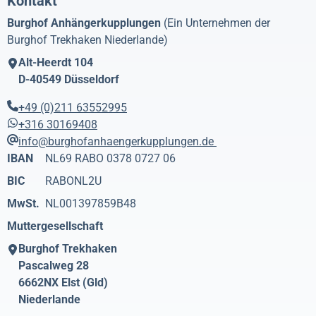
Kontakt
Burghof Anhängerkupplungen
(Ein Unternehmen der
Burghof Trekhaken Niederlande)
Alt-Heerdt 104
D-40549
Düsseldorf
+49 (0)211 63552995
+316 30169408
info@burghofanhaengerkupplungen.de
IBAN
NL69 RABO 0378 0727 06
BIC
RABONL2U
MwSt.
NL001397859B48
Muttergesellschaft
Burghof Trekhaken
Pascalweg 28
6662NX
Elst (Gld)
Niederlande