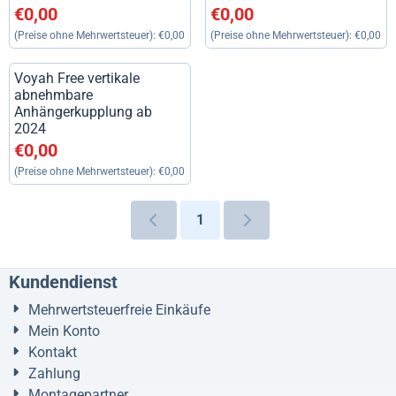
Preis: 0,00, ohne MwSt.: 0,00
Preis: 0,00, ohne MwSt.: 0,00
€0,00
€0,00
(Preise ohne Mehrwertsteuer):
€0,00
(Preise ohne Mehrwertsteuer):
€0,00
Voyah Free vertikale
abnehmbare
Anhängerkupplung ab
2024
Preis: 0,00, ohne MwSt.: 0,00
€0,00
(Preise ohne Mehrwertsteuer):
€0,00
1
Kundendienst
Mehrwertsteuerfreie Einkäufe
Mein Konto
Kontakt
Zahlung
Montagepartner