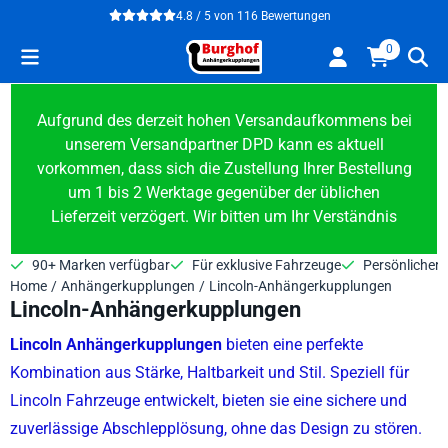
Cookie-Einstellungen verfügbar. Einstellungen wählen oder alle
4.8 / 5
von
116
Bewertungen
0
Aufgrund des derzeit hohen Versandaufkommens bei
unserem Versandpartner DPD kann es aktuell
vorkommen, dass sich die Zustellung Ihrer Bestellung
um 1 bis 2 Werktage gegenüber der üblichen
Lieferzeit verzögert. Wir bitten um Ihr Verständnis
90+ Marken verfügbar
Für exklusive Fahrzeuge
Persönlicher 
Home
/
Anhängerkupplungen
/
Lincoln-Anhängerkupplungen
Lincoln-Anhängerkupplungen
Lincoln Anhängerkupplungen
bieten eine perfekte
Kombination aus Stärke, Haltbarkeit und Stil. Speziell für
Lincoln Fahrzeuge entwickelt, bieten sie eine sichere und
zuverlässige Abschlepplösung, ohne das Design zu stören.