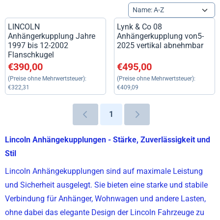
Sortiermethode
LINCOLN
Lynk & Co 08
Anhängerkupplung Jahre
Anhängerkupplung von5-
1997 bis 12-2002
2025 vertikal abnehmbar
Flanschkugel
Preis: 390,00, ohne MwSt.: 322,31
Preis: 495,00, ohne MwSt.: 40
€390,00
€495,00
(Preise ohne Mehrwertsteuer):
(Preise ohne Mehrwertsteuer):
€322,31
€409,09
1
Lincoln Anhängekupplungen - Stärke, Zuverlässigkeit und
Stil
Lincoln Anhängekupplungen sind auf maximale Leistung
und Sicherheit ausgelegt. Sie bieten eine starke und stabile
Verbindung für Anhänger, Wohnwagen und andere Lasten,
ohne dabei das elegante Design der Lincoln Fahrzeuge zu