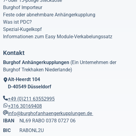
7- oder 13-polige Steckdose
Burghof Importeur
Feste oder abnehmbare Anhängerkupplung
Was ist PDC?
Spezial-Kugelkopf
Informationen zum Easy Module-Verkabelungssatz
Kontakt
Burghof Anhängerkupplungen
(Ein Unternehmen der
Burghof Trekhaken Niederlande)
Alt-Heerdt 104
D-40549
Düsseldorf
+49 (0)211 63552995
+316 30169408
info@burghofanhaengerkupplungen.de
IBAN
NL69 RABO 0378 0727 06
BIC
RABONL2U