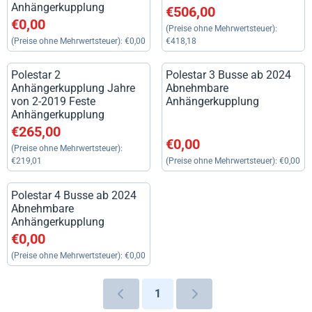
Anhängerkupplung
Preis: 506,00, ohne MwSt.: 41
€506,00
Preis: 0,00, ohne MwSt.: 0,00
€0,00
(Preise ohne Mehrwertsteuer):
(Preise ohne Mehrwertsteuer):
€0,00
€418,18
Polestar 2
Polestar 3 Busse ab 2024
Anhängerkupplung Jahre
Abnehmbare
von 2-2019 Feste
Anhängerkupplung
Anhängerkupplung
Preis: 265,00, ohne MwSt.: 219,01
€265,00
Preis: 0,00, ohne MwSt.: 0,00
€0,00
(Preise ohne Mehrwertsteuer):
€219,01
(Preise ohne Mehrwertsteuer):
€0,00
Polestar 4 Busse ab 2024
Abnehmbare
Anhängerkupplung
Preis: 0,00, ohne MwSt.: 0,00
€0,00
(Preise ohne Mehrwertsteuer):
€0,00
1