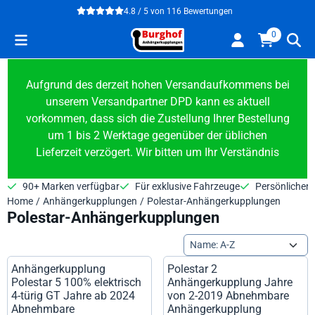
Cookie-Einstellungen verfügbar. Einstellungen wählen oder alle
4.8 / 5
von
116
Bewertungen
0
Aufgrund des derzeit hohen Versandaufkommens bei
unserem Versandpartner DPD kann es aktuell
vorkommen, dass sich die Zustellung Ihrer Bestellung
um 1 bis 2 Werktage gegenüber der üblichen
Lieferzeit verzögert. Wir bitten um Ihr Verständnis
90+ Marken verfügbar
Für exklusive Fahrzeuge
Persönlicher 
Home
/
Anhängerkupplungen
/
Polestar-Anhängerkupplungen
Polestar-Anhängerkupplungen
Sortiermethode
Anhängerkupplung
Polestar 2
Polestar 5 100% elektrisch
Anhängerkupplung Jahre
4-türig GT Jahre ab 2024
von 2-2019 Abnehmbare
Abnehmbare
Anhängerkupplung