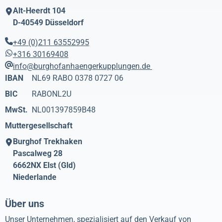
Alt-Heerdt 104
D-40549
Düsseldorf
+49 (0)211 63552995
+316 30169408
info@burghofanhaengerkupplungen.de
IBAN
NL69 RABO 0378 0727 06
BIC
RABONL2U
MwSt.
NL001397859B48
Muttergesellschaft
Burghof Trekhaken
Pascalweg 28
6662NX
Elst (Gld)
Niederlande
Über uns
Unser Unternehmen, spezialisiert auf den Verkauf von