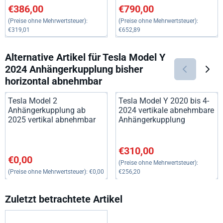
Preis: 386,00, ohne MwSt.: 319,01
Preis: 790,00, ohne MwSt.: 65
€386,00
€790,00
(Preise ohne Mehrwertsteuer):
(Preise ohne Mehrwertsteuer):
€319,01
€652,89
Alternative Artikel für
Tesla Model Y
2024 Anhängerkupplung bisher
horizontal abnehmbar
Tesla Model 2
Tesla Model Y 2020 bis 4-
Anhängerkupplung ab
2024 vertikale abnehmbare
2025 vertikal abnehmbar
Anhängerkupplung
Preis: 310,00, ohne MwSt.: 25
€310,00
Preis: 0,00, ohne MwSt.: 0,00
€0,00
(Preise ohne Mehrwertsteuer):
(Preise ohne Mehrwertsteuer):
€0,00
€256,20
Zuletzt betrachtete Artikel