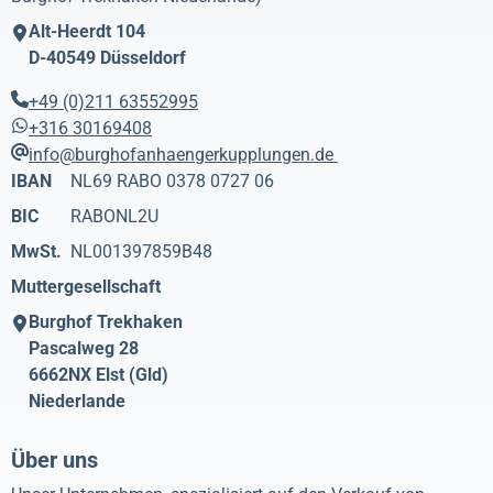
Alt-Heerdt 104
D-40549
Düsseldorf
+49 (0)211 63552995
+316 30169408
info@burghofanhaengerkupplungen.de
IBAN
NL69 RABO 0378 0727 06
BIC
RABONL2U
MwSt.
NL001397859B48
Muttergesellschaft
Burghof Trekhaken
Pascalweg 28
6662NX
Elst (Gld)
Niederlande
Über uns