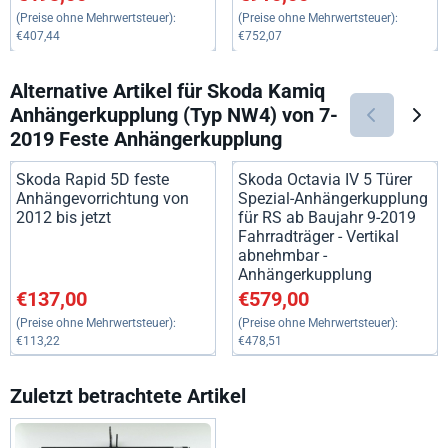
(Preise ohne Mehrwertsteuer):
(Preise ohne Mehrwertsteuer):
€407,44
€752,07
Alternative Artikel für
Skoda Kamiq
Anhängerkupplung (Typ NW4) von 7-
2019 Feste Anhängerkupplung
Skoda Rapid 5D feste
Skoda Octavia IV 5 Türer
Anhängevorrichtung von
Spezial-Anhängerkupplung
2012 bis jetzt
für RS ab Baujahr 9-2019
Fahrradträger - Vertikal
abnehmbar -
Anhängerkupplung
Preis: 137,00, ohne MwSt.: 113,22
Preis: 579,00, ohne MwSt.: 47
€137,00
€579,00
(Preise ohne Mehrwertsteuer):
(Preise ohne Mehrwertsteuer):
€113,22
€478,51
Zuletzt betrachtete Artikel