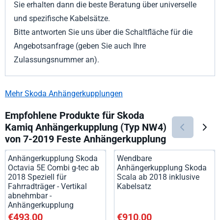
Sie erhalten dann die beste Beratung über universelle
und spezifische Kabelsätze.
Bitte antworten Sie uns über die Schaltfläche für die
Angebotsanfrage (geben Sie auch Ihre
Zulassungsnummer an).
Mehr Skoda Anhängerkupplungen
Empfohlene Produkte für
Skoda
Kamiq Anhängerkupplung (Typ NW4)
von 7-2019 Feste Anhängerkupplung
Anhängerkupplung Skoda
Wendbare
Octavia 5E Combi g-tec ab
Anhängerkupplung Skoda
2018 Speziell für
Scala ab 2018 inklusive
Fahrradträger - Vertikal
Kabelsatz
abnehmbar -
Anhängerkupplung
Preis: 493,00, ohne MwSt.: 407,44
Preis: 910,00, ohne MwSt.: 75
€493,00
€910,00