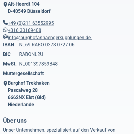
Alt-Heerdt 104
D-40549
Düsseldorf
+49 (0)211 63552995
+316 30169408
info@burghofanhaengerkupplungen.de
IBAN
NL69 RABO 0378 0727 06
BIC
RABONL2U
MwSt.
NL001397859B48
Muttergesellschaft
Burghof Trekhaken
Pascalweg 28
6662NX
Elst (Gld)
Niederlande
Über uns
Unser Unternehmen, spezialisiert auf den Verkauf von