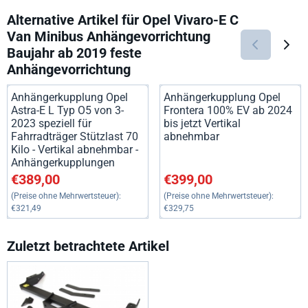
Alternative Artikel für
Opel Vivaro-E C
Van Minibus Anhängevorrichtung
Baujahr ab 2019 feste
Anhängevorrichtung
Anhängerkupplung Opel
Anhängerkupplung Opel
Astra-E L Typ O5 von 3-
Frontera 100% EV ab 2024
2023 speziell für
bis jetzt Vertikal
Fahrradträger Stützlast 70
abnehmbar
Kilo - Vertikal abnehmbar -
Anhängerkupplungen
Preis: 389,00, ohne MwSt.: 321,49
Preis: 399,00, ohne MwSt.: 32
€389,00
€399,00
(Preise ohne Mehrwertsteuer):
(Preise ohne Mehrwertsteuer):
€321,49
€329,75
Zuletzt betrachtete Artikel