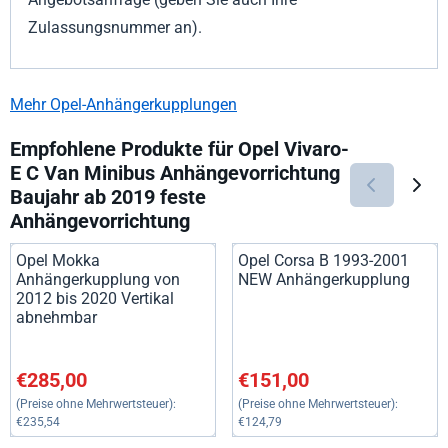
Zulassungsnummer an).
Mehr Opel-Anhängerkupplungen
Empfohlene Produkte für
Opel Vivaro-
E C Van Minibus Anhängevorrichtung
Baujahr ab 2019 feste
Anhängevorrichtung
Opel Mokka
Opel Corsa B 1993-2001
Anhängerkupplung von
NEW Anhängerkupplung
2012 bis 2020 Vertikal
abnehmbar
Preis: 285,00, ohne MwSt.: 235,54
Preis: 151,00, ohne MwSt.: 12
€285,00
€151,00
(Preise ohne Mehrwertsteuer):
(Preise ohne Mehrwertsteuer):
€235,54
€124,79