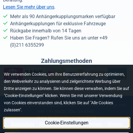
Lesen Sie mehr über uns
.
Mehr als 90 Anhängerkupplungsmarken verfügbar
Anhängerkupplungen für exklusive Fahrzeuge
Rückgabe innerhalb von 14 Tagen
Haben Sie Fragen? Rufen Sie uns an unter +49
(0)211 6355299
Zahlungsmethoden
Wir verwenden Cookies, um Ihre Benutzererfahrung zu optimieren,
den Webverkehr zu analysieren und zielgerichtete Werbung über
Dritte anzeigen zu können. Sie können diese verwalten, indem Sie auf
"Cookie-Einstellungen" klicken. Wenn Sie mit unserer Verwendung
Handelsregister-Nr.: 68714661 - USt.-IdNr.:
von Cookies einverstanden sind, klicken Sie auf "Alle Cookies
©
2026
Burghof Anhängerkupplungen | Alle Preise verstehen sich
zulassen".
inkl. 19% MwSt. | SSL-gesichert
IBAN: NL69 RABO 0378 0727 06
Cookie-Einstellungen
Datenschutz
–
Allgemeine Geschäftsbedingungen
–
Sitemap