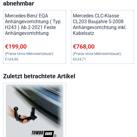
abnehmbar
Mercedes-Benz EQA
Mercedes CLC-Klasse
Anhängevorrichtung ( Typ
CL203 Baujahre 5-2008
H243 ) Ab 2-2021 Feste
Anhängevorrichtung inkl.
Anhängevorrichtung
Kabelsatz
Preis: 199,00, ohne MwSt.: 164,46
Preis: 768,00, ohne MwSt.: 63
€199,00
€768,00
(Preise ohne Mehrwertsteuer):
(Preise ohne Mehrwertsteuer):
€164,46
€634,71
Zuletzt betrachtete Artikel