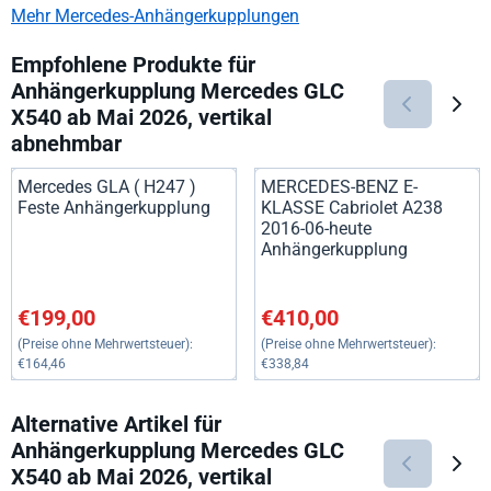
Mehr Mercedes-Anhängerkupplungen
Empfohlene Produkte für
Anhängerkupplung Mercedes GLC
X540 ab Mai 2026, vertikal
abnehmbar
Mercedes GLA ( H247 )
MERCEDES-BENZ E-
Feste Anhängerkupplung
KLASSE Cabriolet A238
2016-06-heute
Anhängerkupplung
Preis: 199,00, ohne MwSt.: 164,46
Preis: 410,00, ohne MwSt.: 33
€199,00
€410,00
(Preise ohne Mehrwertsteuer):
(Preise ohne Mehrwertsteuer):
€164,46
€338,84
Alternative Artikel für
Anhängerkupplung Mercedes GLC
X540 ab Mai 2026, vertikal