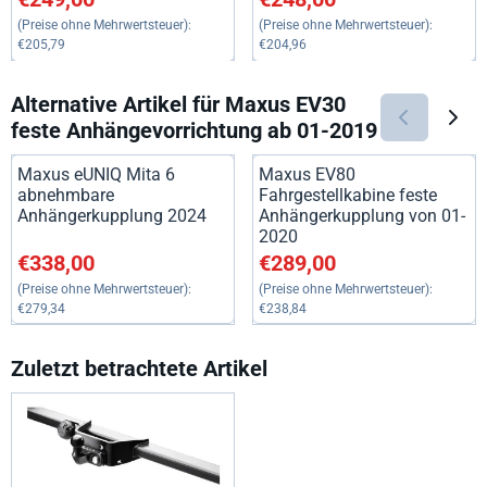
(Preise ohne Mehrwertsteuer):
(Preise ohne Mehrwertsteuer):
€205,79
€204,96
Alternative Artikel für
Maxus EV30
feste Anhängevorrichtung ab 01-2019
Maxus eUNIQ Mita 6
Maxus EV80
abnehmbare
Fahrgestellkabine feste
Anhängerkupplung 2024
Anhängerkupplung von 01-
2020
Preis: 338,00, ohne MwSt.: 279,34
Preis: 289,00, ohne MwSt.: 23
€338,00
€289,00
(Preise ohne Mehrwertsteuer):
(Preise ohne Mehrwertsteuer):
€279,34
€238,84
Zuletzt betrachtete Artikel