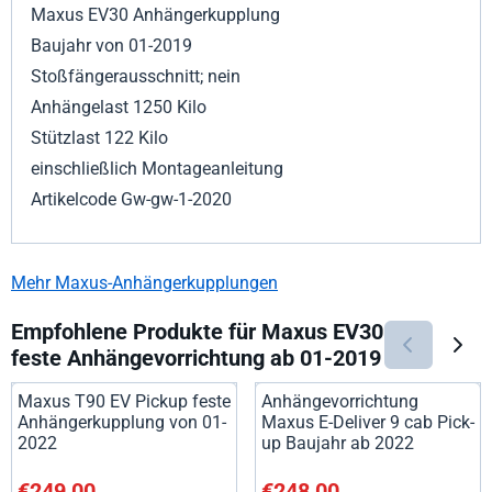
Maxus EV30 Anhängerkupplung
Baujahr von 01-2019
Stoßfängerausschnitt; nein
Anhängelast 1250 Kilo
Stützlast 122 Kilo
einschließlich Montageanleitung
Artikelcode Gw-gw-1-2020
Mehr Maxus-Anhängerkupplungen
Empfohlene Produkte für
Maxus EV30
feste Anhängevorrichtung ab 01-2019
Maxus T90 EV Pickup feste
Anhängevorrichtung
Anhängerkupplung von 01-
Maxus E-Deliver 9 cab Pick-
2022
up Baujahr ab 2022
Preis: 249,00, ohne MwSt.: 205,79
Preis: 248,00, ohne MwSt.: 20
€249,00
€248,00