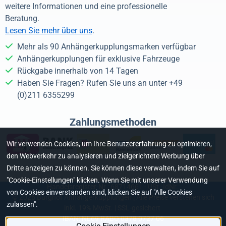
weitere Informationen und eine professionelle
Beratung.
Lesen Sie mehr über uns
.
Mehr als 90 Anhängerkupplungsmarken verfügbar
Anhängerkupplungen für exklusive Fahrzeuge
Rückgabe innerhalb von 14 Tagen
Haben Sie Fragen? Rufen Sie uns an unter +49
(0)211 6355299
Zahlungsmethoden
Wir verwenden Cookies, um Ihre Benutzererfahrung zu optimieren,
den Webverkehr zu analysieren und zielgerichtete Werbung über
Dritte anzeigen zu können. Sie können diese verwalten, indem Sie auf
"Cookie-Einstellungen" klicken. Wenn Sie mit unserer Verwendung
Handelsregister-Nr.: 68714661 - USt.-IdNr.:
von Cookies einverstanden sind, klicken Sie auf "Alle Cookies
©
2026
Burghof Anhängerkupplungen | Alle Preise verstehen sich
zulassen".
inkl. 19% MwSt. | SSL-gesichert
IBAN: NL69 RABO 0378 0727 06