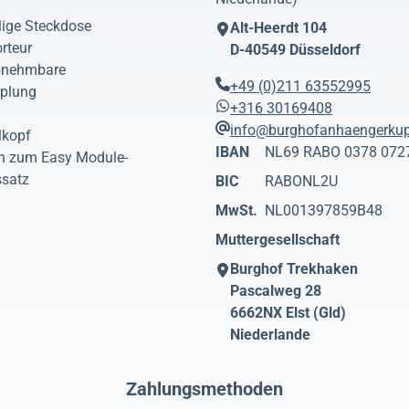
lige Steckdose
Alt-Heerdt 104
rteur
D-40549
Düsseldorf
abnehmbare
+49 (0)211 63552995
plung
+316 30169408
?
info@burghofanhaengerku
lkopf
IBAN
NL69 RABO 0378 072
n zum Easy Module-
ssatz
BIC
RABONL2U
MwSt.
NL001397859B48
Muttergesellschaft
Burghof Trekhaken
Pascalweg 28
6662NX
Elst (Gld)
Niederlande
Zahlungsmethoden