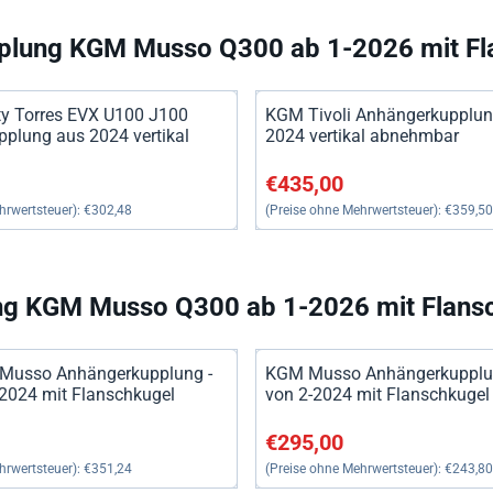
plung KGM Musso Q300 ab 1-2026 mit Fl
y Torres EVX U100 J100
KGM Tivoli Anhängerkupplun
plung aus 2024 vertikal
2024 vertikal abnehmbar
0, ohne MwSt.: 302,48
Preis: 435,00, ohne MwSt.: 3
€435,00
hrwertsteuer):
€302,48
(Preise ohne Mehrwertsteuer):
€359,50
g KGM Musso Q300 ab 1-2026 mit Flans
Musso Anhängerkupplung -
KGM Musso Anhängerkupplun
-2024 mit Flanschkugel
von 2-2024 mit Flanschkugel
0, ohne MwSt.: 351,24
Preis: 295,00, ohne MwSt.: 2
€295,00
hrwertsteuer):
€351,24
(Preise ohne Mehrwertsteuer):
€243,80