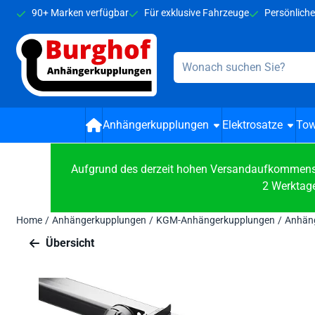
Cookie-Einstellungen verfügbar. Einstellungen wählen oder alle
90+ Marken verfügbar
Für exklusive Fahrzeuge
Persönliche
Suche
Anhängerkupplungen
Elektrosatze
Tow
Aufgrund des derzeit hohen Versandaufkommens b
2 Werktage
Home
/
Anhängerkupplungen
/
KGM-Anhängerkupplungen
/
Anhäng
Übersicht