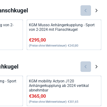
anschkugel
g von 2-
KGM Musso Anhängerkupplung - Sport
von 2-2024 mit Flanschkugel
59,50
Preis: 295,00, ohne MwSt.: 243,80
€295,00
(Preise ohne Mehrwertsteuer):
€243,80
chkugel
g - Sport
KGM mobility Actyon J120
Anhängerkupplung ab 2024 vertikal
abnehmbar
43,80
Preis: 365,00, ohne MwSt.: 301,65
€365,00
(Preise ohne Mehrwertsteuer):
€301,65