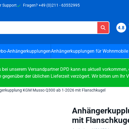
 Cookies zulassen.
r Support
Fragen? +49 (0)211 - 63552995
4.8
bo-Anhängerkupplungen
Anhängerkupplungen für Wohnmobile
ei unserem Versandpartner DPD kann es aktuell vorkommen, das
 gegenüber der üblichen Lieferzeit verzögert. Wir bitten um Ihr 
erkupplung KGM Musso Q300 ab 1-2026 mit Flanschkugel
Anhängerkuppl
mit Flanschkug