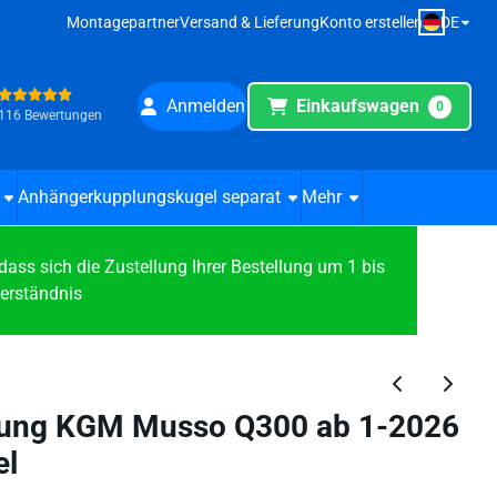
DE
Montagepartner
Versand & Lieferung
Konto erstellen
Anmelden
Einkaufswagen
0
116 Bewertungen
Anhängerkupplungskugel separat
Mehr
s sich die Zustellung Ihrer Bestellung um 1 bis
Verständnis
ung KGM Musso Q300 ab 1-2026
el