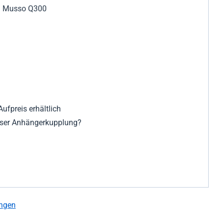
M Musso Q300
ufpreis erhältlich
eser Anhängerkupplung?
ngen