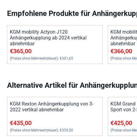
Empfohlene Produkte für
Anhängerkup
KGM mobility Actyon J120
KGM mobilit
Anhängerkupplung ab 2024 vertikal
Anhängerkup
abnehmbar
abnehmbar
Preis: 365,00, ohne MwSt.: 301,65
Preis: 366,0
€365,00
€366,00
(Preise ohne Mehrwertsteuer):
€301,65
(Preise ohne Me
Alternative Artikel für
Anhängerkupplun
KGM Rexton Anhängerkupplung von 3-
KGM Grand 
2022 vertikal abnehmbar
Sport von 2
Preis: 435,00, ohne MwSt.: 359,50
Preis: 425,0
€435,00
€425,00
(Preise ohne Mehrwertsteuer):
€359,50
(Preise ohne Me