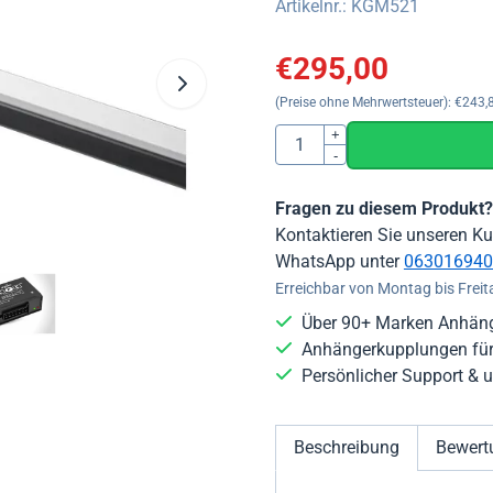
Artikelnr.:
KGM521
€
295,00
(Preise ohne Mehrwertsteuer):
€
243,
Anzahl
+
-
Fragen zu diesem Produkt?
Kontaktieren Sie unseren Ku
WhatsApp unter
063016940
Erreichbar von Montag bis Freit
Über 90+ Marken Anhäng
Anhängerkupplungen für
Persönlicher Support &
Beschreibung
Bewert