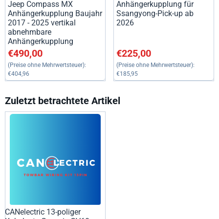
Jeep Compass MX
Anhängerkupplung für
Anhängerkupplung Baujahr
Ssangyong-Pick-up ab
2017 - 2025 vertikal
2026
abnehmbare
Anhängerkupplung
Preis: 490,00, ohne MwSt.: 404,96
Preis: 225,00, ohne MwSt.: 18
€490,00
€225,00
(Preise ohne Mehrwertsteuer):
(Preise ohne Mehrwertsteuer):
€404,96
€185,95
Zuletzt betrachtete Artikel
CANelectric 13-poliger