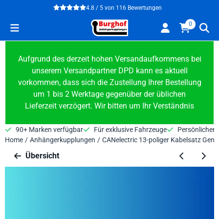
Cookie-Einstellungen verfügbar. Einstellungen wählen oder alle
4.8 / 5
von
116
Bewertungen
0
Aufgrund des derzeit hohen Versandaufkommens bei
unserem Versandpartner DPD kann es aktuell
vorkommen, dass sich die Zustellung Ihrer Bestellung
um 1 bis 2 Werktage gegenüber der üblichen
Lieferzeit verzögert. Wir bitten um Ihr Verständnis
90+ Marken verfügbar
Für exklusive Fahrzeuge
Persönlicher 
Home
/
Anhängerkupplungen
/
CANelectric 13-poliger Kabelsatz Gene
Übersicht