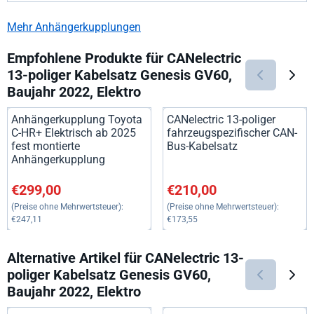
Mehr Anhängerkupplungen
Empfohlene Produkte für
CANelectric
13-poliger Kabelsatz Genesis GV60,
Baujahr 2022, Elektro
Anhängerkupplung Toyota
CANelectric 13-poliger
C-HR+ Elektrisch ab 2025
fahrzeugspezifischer CAN-
fest montierte
Bus-Kabelsatz
Anhängerkupplung
Preis: 299,00, ohne MwSt.: 247,11
Preis: 210,00, ohne MwSt.: 17
€299,00
€210,00
(Preise ohne Mehrwertsteuer):
(Preise ohne Mehrwertsteuer):
€247,11
€173,55
Alternative Artikel für
CANelectric 13-
poliger Kabelsatz Genesis GV60,
Baujahr 2022, Elektro