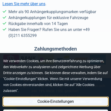
Lesen Sie mehr über uns
.
Mehr als 90 Anhängerkupplungsmarken verfügbar
Anhängerkupplungen für exklusive Fahrzeuge
Rückgabe innerhalb von 14 Tagen
Haben Sie Fragen? Rufen Sie uns an unter +49
(0)211 6355299
Zahlungsmethoden
Wir verwenden Cookies, um Ihre Benutzererfahrung zu optimieren,
den Webverkehr zu analysieren und zielgerichtete Werbung über
Dritte anzeigen zu können. Sie können diese verwalten, indem Sie auf
"Cookie-Einstellungen" klicken. Wenn Sie mit unserer Verwendung
Handelsregister-Nr.: 68714661 - USt.-IdNr.:
von Cookies einverstanden sind, klicken Sie auf "Alle Cookies
©
2026
Burghof Anhängerkupplungen | Alle Preise verstehen sich
zulassen".
inkl. 19% MwSt. | SSL-gesichert
IBAN: NL69 RABO 0378 0727 06
Cookie-Einstellungen
Datenschutz
–
Allgemeine Geschäftsbedingungen
–
Sitemap