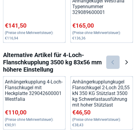
Anhängekugel Westfalia
Typennummer
329089600001
Preis: 141,50, ohne MwSt.: 116,94
Preis: 165,00, ohne MwSt.: 13
€141,50
€165,00
(Preise ohne Mehrwertsteuer):
(Preise ohne Mehrwertsteuer):
€116,94
€136,36
Alternative Artikel für
4-Loch-
Flanschkupplung 3500 kg 83x56 mm
höhere Einstellung
Anhängerkupplung 4-Loch-
Anhängerkupplungkugel
Flanschkugel mit
Flanschkugel 2-Loch 20,55
Heckplatte 329042600001
kN 350 KG Stützlast 3500
Westfalia
kg Schwerlastausführung
mit hoher Stützlast
Preis: 110,00, ohne MwSt.: 90,91
Preis: 46,50, ohne MwSt.: 38,
€110,00
€46,50
(Preise ohne Mehrwertsteuer):
(Preise ohne Mehrwertsteuer):
€90,91
€38,43