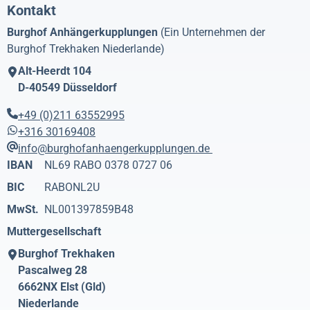
Kontakt
Burghof Anhängerkupplungen
(Ein Unternehmen der
Burghof Trekhaken Niederlande)
Alt-Heerdt 104
D-40549
Düsseldorf
+49 (0)211 63552995
+316 30169408
info@burghofanhaengerkupplungen.de
IBAN
NL69 RABO 0378 0727 06
BIC
RABONL2U
MwSt.
NL001397859B48
Muttergesellschaft
Burghof Trekhaken
Pascalweg 28
6662NX
Elst (Gld)
Niederlande