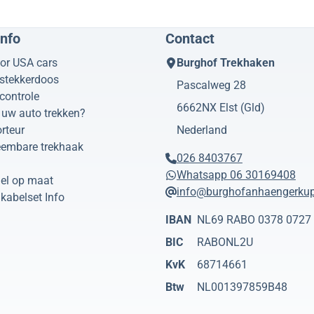
info
Contact
or USA cars
Burghof Trekhaken
 stekkerdoos
Pascalweg 28
controle
6662NX
Elst (Gld)
uw auto trekken?
rteur
Nederland
eembare trekhaak
026 8403767
Whatsapp 06 30169408
el op maat
info@burghofanhaengerkup
kabelset Info
IBAN
NL69 RABO 0378 0727
BIC
RABONL2U
KvK
68714661
Btw
NL001397859B48