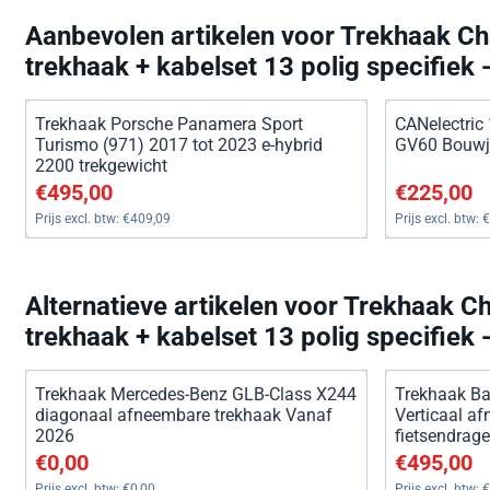
Aanbevolen artikelen voor
Trekhaak Ch
trekhaak + kabelset 13 polig specifiek 
Trekhaak Porsche Panamera Sport
CANelectric 
Turismo (971) 2017 tot 2023 e-hybrid
GV60 Bouwja
2200 trekgewicht
Prijs: 495,00, exclusief btw: 409,09
Prijs: 225,00
€495,00
€225,00
Prijs excl. btw:
€409,09
Prijs excl. btw:
€
Alternatieve artikelen voor
Trekhaak Ch
trekhaak + kabelset 13 polig specifiek 
Trekhaak Mercedes-Benz GLB-Class X244
Trekhaak Ba
diagonaal afneembare trekhaak Vanaf
Verticaal a
2026
fietsendrage
Prijs: 0,00, exclusief btw: 0,00
Prijs: 495,00
€0,00
€495,00
Prijs excl. btw:
€0,00
Prijs excl. btw:
€