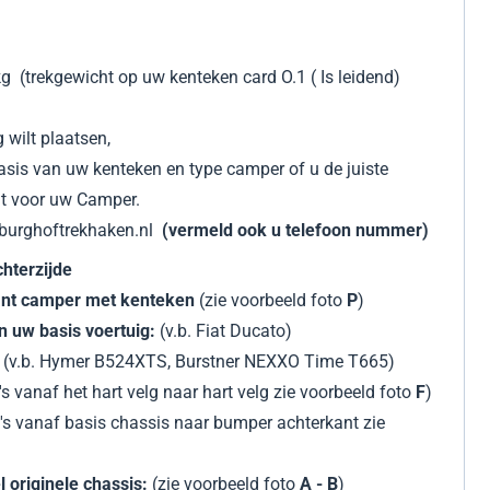
kg (trekgewicht op uw kenteken card
O.1 ( Is leidend)
 wilt plaatsen,
asis van uw kenteken en type camper of u de juiste
ht voor uw Camper.
@burghoftrekhaken.nl
(vermeld ook u telefoon nummer)
chterzijde
kant camper met kenteken
(zie voorbeeld foto
P
)
n uw basis voertuig:
(v.b. Fiat Ducato)
:
(v.b. Hymer B524XTS, Burstner NEXXO Time T665)
s vanaf het hart velg naar hart velg zie voorbeeld foto
F
)
's vanaf basis chassis naar bumper achterkant zie
l originele chassis:
(zie voorbeeld foto
A - B
)