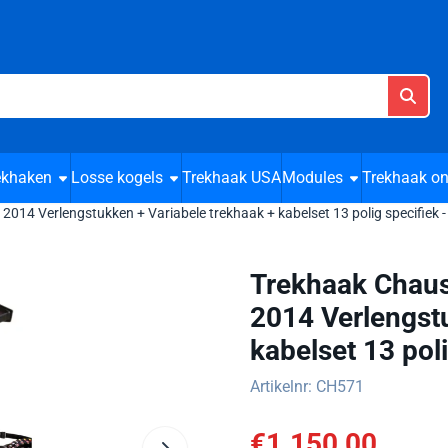
cookies toe.
ekhaken
Losse kogels
Trekhaak USA
Modules
Trekhaak on
14 Verlengstukken + Variabele trekhaak + kabelset 13 polig specifiek -
Trekhaak Chaus
2014 Verlengstu
kabelset 13 poli
Artikelnr:
CH571
€
1.150,00