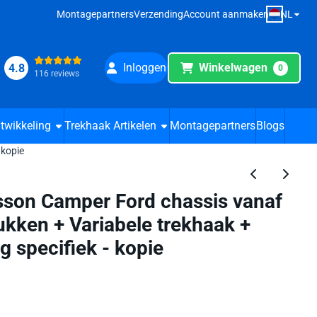
NL
Montagepartners
Verzending
Account aanmaken
Inloggen
Winkelwagen
4.8
0
116 reviews
twikkeling
Trekhaak Artikelen
Montagepartners
Blogs
 kopie
son Camper Ford chassis vanaf
kken + Variabele trekhaak +
g specifiek - kopie