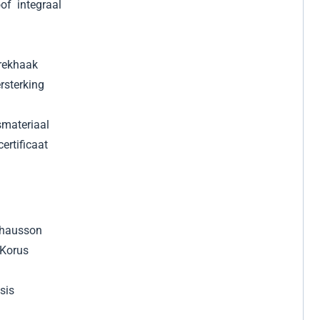
oof integraal
trekhaak
rsterking
gsmateriaal
ertificaat
chausson
 Korus
sis