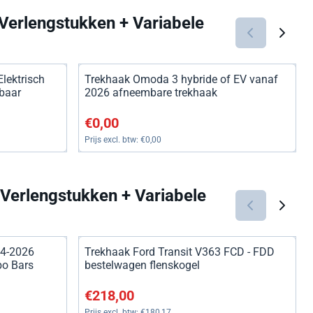
Verlengstukken + Variabele
lektrisch
Trekhaak Omoda 3 hybride of EV vanaf
baar
2026 afneembare trekhaak
Prijs: 0,00, exclusief btw: 0,00
€0,00
Prijs excl. btw:
€0,00
Verlengstukken + Variabele
 4-2026
Trekhaak Ford Transit V363 FCD - FDD
bo Bars
bestelwagen flenskogel
Prijs: 218,00, exclusief btw: 180,17
€218,00
Prijs excl. btw:
€180,17