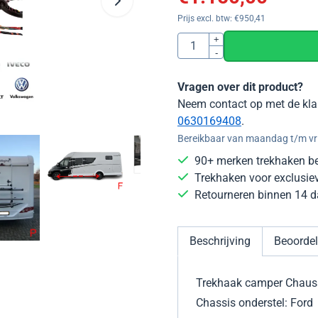
Prijs excl. btw:
€
950,41
Aantal
+
-
Vragen over dit product?
Neem contact op met de kla
0630169408
.
Bereikbaar van maandag t/m vri
90+ merken trekhaken b
Trekhaken voor exclusie
Retourneren binnen 14 
Beschrijving
Beoordel
Trekhaak camper Chaus
Chassis onderstel: Ford