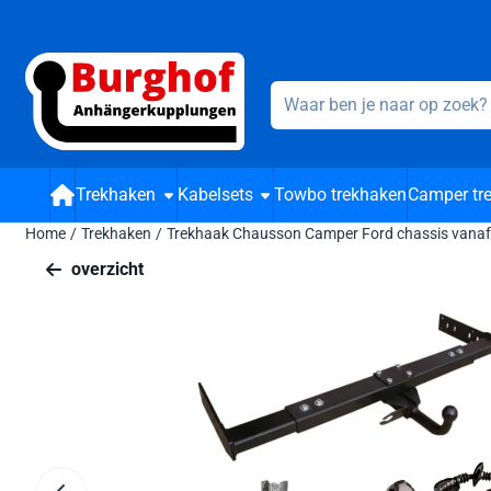
Cookievoorkeuren zijn beschikbaar. Kies instellingen of sta alle 
Zoeken
Trekhaken
Kabelsets
Towbo trekhaken
Camper tr
Home
/
Trekhaken
/
Trekhaak Chausson Camper Ford chassis vanaf 20
overzicht