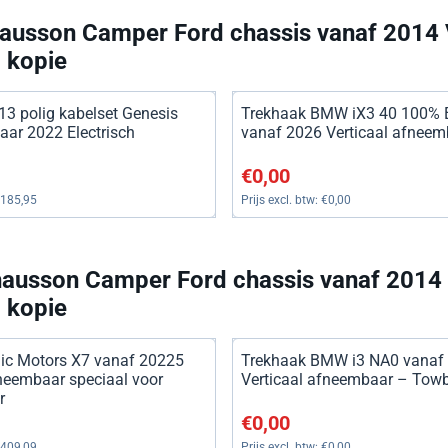
ausson Camper Ford chassis vanaf 2014 
- kopie
13 polig kabelset Genesis
Trekhaak BMW iX3 40 100% E
ar 2022 Electrisch
vanaf 2026 Verticaal afneem
, exclusief btw: 185,95
Prijs: 0,00, exclusief btw: 0,00
€0,00
185,95
Prijs excl. btw:
€0,00
ausson Camper Ford chassis vanaf 2014 
- kopie
ic Motors X7 vanaf 20225
Trekhaak BMW i3 NA0 vanaf
fneembaar speciaal voor
Verticaal afneembaar – Tow
r
, exclusief btw: 409,09
Prijs: 0,00, exclusief btw: 0,00
€0,00
409,09
Prijs excl. btw:
€0,00