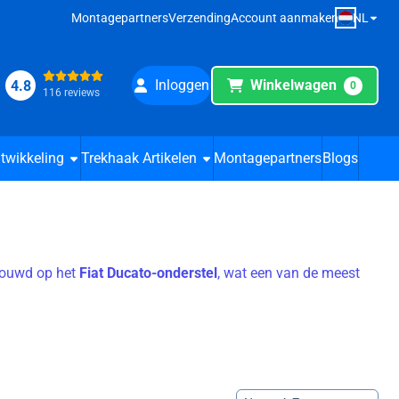
NL
Montagepartners
Verzending
Account aanmaken
Inloggen
Winkelwagen
4.8
0
116 reviews
twikkeling
Trekhaak Artikelen
Montagepartners
Blogs
bouwd op het
Fiat Ducato-onderstel
, wat een van de meest
Sorteermethode