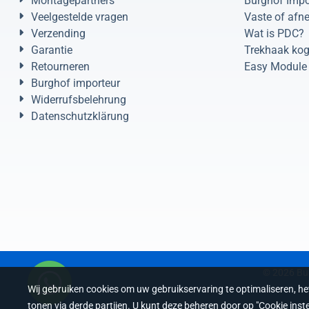
Montagepartners
Burghof Impo
Veelgestelde vragen
Vaste of afn
Verzending
Wat is PDC?
Garantie
Trekhaak kog
Retourneren
Easy Module 
Burghof importeur
Widerrufsbelehrung
Datenschutzklärung
©
2026
Bur
Wij gebruiken cookies om uw gebruikservaring te optimaliseren, h
tonen via derde partijen. U kunt deze beheren door op "Cookie inste