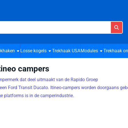
cookies toe.
ekhaken
Losse kogels
Trekhaak USA
Modules
Trekhaak on
tineo campers
ampermerk dat deel uitmaakt van de Rapido Groep
 een Ford Transit Ducato. Itineo-campers worden doorgaans ge
ge platforms is in de camperindustrie.