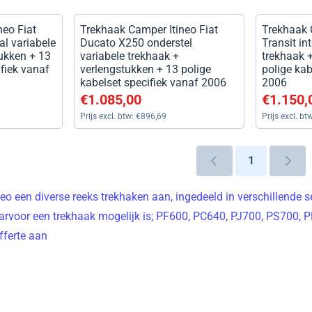
neo Fiat
Trekhaak Camper Itineo Fiat
Trekhaak 
al variabele
Ducato X250 onderstel
Transit in
tukken + 13
variabele trekhaak +
trekhaak 
ifiek vanaf
verlengstukken + 13 polige
polige kab
kabelset specifiek vanaf 2006
2006
usief btw: 896,69
Prijs: 1 085,00, exclusief btw: 896,69
Prijs: 1 1
€1.085,00
€1.150,
Prijs excl. btw:
€896,69
Prijs excl. bt
1
neo een diverse reeks trekhaken aan, ingedeeld in verschillende 
aarvoor een trekhaak mogelijk is; PF600, PC640, PJ700, PS70
fferte aan