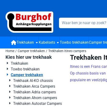
Cookievoorkeuren zijn beschikbaar. Kies instellingen of sta alle 
Zoeken
Trekhaken
Kabelsets
Towbo trekhaken
Camper tr
Home
/
Camper trekhaken
/
Trekhaken Itineo campers
Trekhaken I
Kies hier uw trekhaak
Trekhaken
Itineo is een Frans c
Towbo trekhaken
Op chassis basis van
Camper trekhaken
populaire en veelzijdi
Trekhaak Al-KO chassis
Trekhaken Arca Campers
Trekhaken Adria campers
Trekhaken Ahorn campers
Trekhaken Autostar Campers