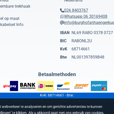
rteur
Nederland
eembare trekhaak
026 8403767
Whatsapp 06 30169408
el op maat
info@burghofanhaengerkup
kabelset Info
IBAN
NL69 RABO 0378 0727
BIC
RABONL2U
KvK
68714661
Btw
NL001397859B48
Betaalmethoden
KvK: 68714661 - Btw:
ghof Trekhaken | Alle prijzen op deze website zijn inclusief 21% BTW | SSL
NL69 RABO 0378 0727 06
et webverkeer te analyseren en om gerichte advertenties te kunnen
Privacy
-
Algemene Voorwaarden
-
Sitemap
llingen" te klikken. Als u akkoord gaat met ons gebruik van cookies,