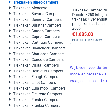
Trekhaken Itineo campers
Trekhaken Moncayo
Trekhaak Camper Iti
Trekhaken Bavaria Campers
Ducato X250 integra
trekhaak + verlengs
Trekhaken Benimar Campers
polige kabelset spec
Trekhaken Bürstner Campers
2006
Trekhaken Carado Campers
Prijs: 1 085,00, excl
€1.085,00
Trekhaken Capron Campers
Prijs excl. btw:
€896,69
Trekhaken Carthago Campers
Trekhaken Challenger Campers
Trekhaken Chausson Campers
Trekhaken Concorde Campers
Trekhaken Cristall campers
Wij bieden voor de Iti
Trekhaken Dethleffs Campers
modellen per serie w
Trekhaken Elnagh Campers
vraag een passende o
Trekhaken Elliot Campers
Trekhaken Eura mobil Campers
Trekhaken Fleurette Campers
Trekhaken Forster Campers
Trekhaken Frankia Campers