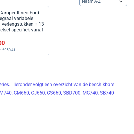
Camper Itineo Ford
tegraal variabele
+ verlengstukken + 13
elset specifiek vanaf
50,00, exclusief btw: 950,41
00
w:
€950,41
series. Hieronder volgt een overzicht van de beschikbare
0, PM740, CM660, CJ660, CS660, SBD700, MC740, SB740