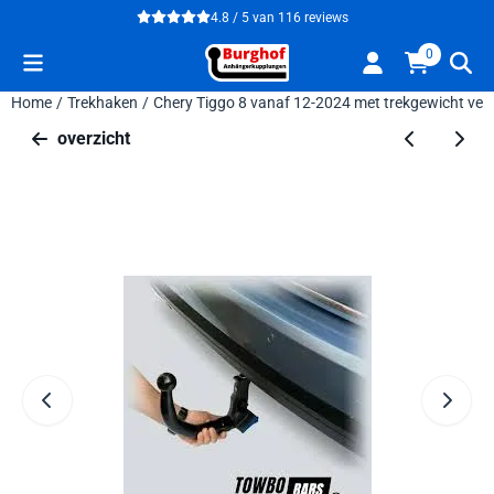
Cookievoorkeuren zijn beschikbaar. Kies instellingen of sta alle 
4.8 / 5
van
116
reviews
0
Home
/
Trekhaken
/
Chery Tiggo 8 vanaf 12-2024 met trekgewicht ver
overzicht