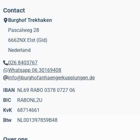
Contact
Burghof Trekhaken
Pascalweg 28
6662NX
Elst (Gld)
Nederland
026 8403767
Whatsapp 06 30169408
info@burghofanhaengerkupplungen.de
IBAN
NL69 RABO 0378 0727 06
BIC
RABONL2U
KvK
68714661
Btw
NL001397859B48
Over ons