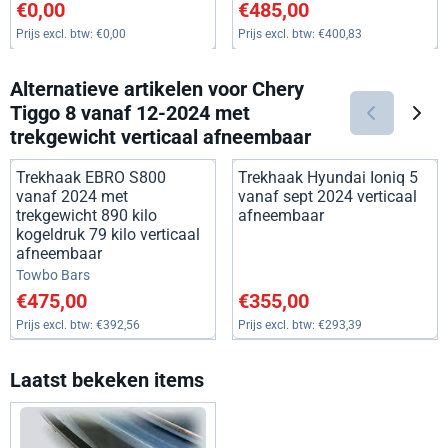
Prijs: 0,00, exclusief btw: 0,00
Prijs: 485,00, exclusief btw: 4
€0,00
€485,00
Prijs excl. btw:
€0,00
Prijs excl. btw:
€400,83
Alternatieve artikelen voor
Chery
Tiggo 8 vanaf 12-2024 met
trekgewicht verticaal afneembaar
Trekhaak EBRO S800
Trekhaak Hyundai Ioniq 5
vanaf 2024 met
vanaf sept 2024 verticaal
trekgewicht 890 kilo
afneembaar
kogeldruk 79 kilo verticaal
afneembaar
Merk:
Towbo Bars
Prijs: 475,00, exclusief btw: 392,56
Prijs: 355,00, exclusief btw: 2
€475,00
€355,00
Prijs excl. btw:
€392,56
Prijs excl. btw:
€293,39
Laatst bekeken items