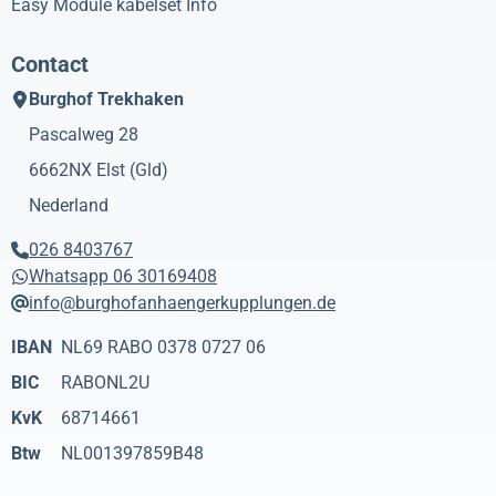
Easy Module kabelset Info
Contact
Burghof Trekhaken
Pascalweg 28
6662NX
Elst (Gld)
Nederland
026 8403767
Whatsapp 06 30169408
info@burghofanhaengerkupplungen.de
IBAN
NL69 RABO 0378 0727 06
BIC
RABONL2U
KvK
68714661
Btw
NL001397859B48