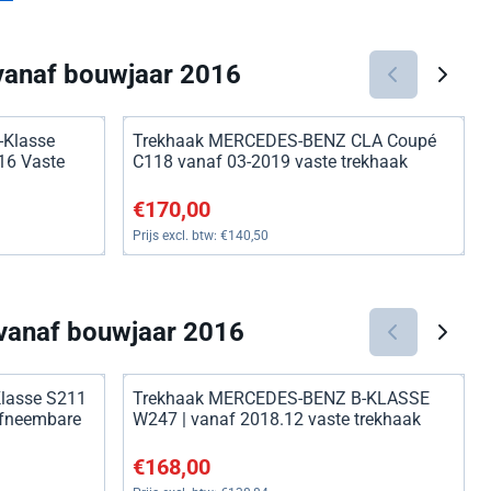
 vanaf bouwjaar 2016
-Klasse
Trekhaak MERCEDES-BENZ CLA Coupé
16 Vaste
C118 vanaf 03-2019 vaste trekhaak
157,02
Prijs: 170,00, exclusief btw: 140,50
€170,00
Prijs excl. btw:
€140,50
 vanaf bouwjaar 2016
Klasse S211
Trekhaak MERCEDES-BENZ B-KLASSE
Afneembare
W247 | vanaf 2018.12 vaste trekhaak
272,72
Prijs: 168,00, exclusief btw: 138,84
€168,00