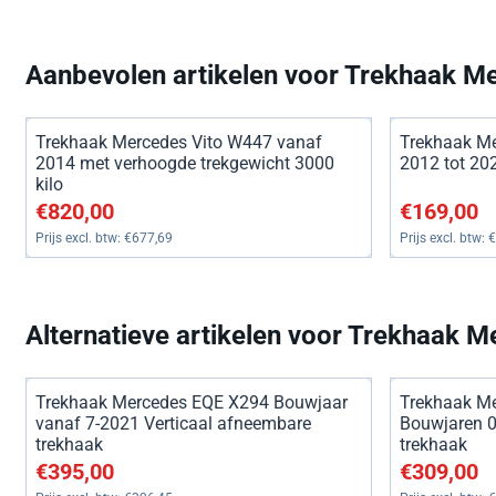
Aanbevolen artikelen voor
Trekhaak Me
Trekhaak Mercedes Vito W447 vanaf
Trekhaak Me
2014 met verhoogde trekgewicht 3000
2012 tot 20
kilo
Prijs: 820,00, exclusief btw: 677,69
Prijs: 169,00
€820,00
€169,00
Prijs excl. btw:
€677,69
Prijs excl. btw:
€
Alternatieve artikelen voor
Trekhaak Me
Trekhaak Mercedes EQE X294 Bouwjaar
Trekhaak M
vanaf 7-2021 Verticaal afneembare
Bouwjaren 0
trekhaak
trekhaak
Prijs: 395,00, exclusief btw: 326,45
Prijs: 309,00
€395,00
€309,00