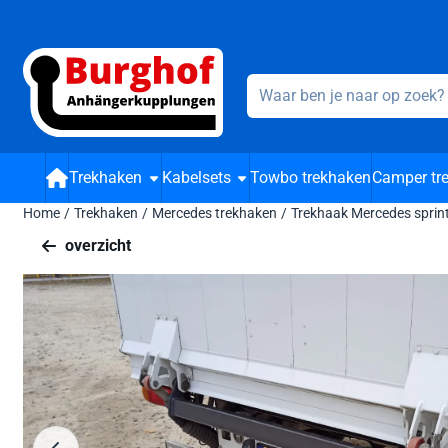
Cookievoorkeuren zijn beschikbaar. Kies instellingen of sta alle 
Zoeken
Trekhaken
Kabelsets
Towbo trekhaken
Camper tr
Home
/
Trekhaken
/
Mercedes trekhaken
/
Trekhaak Mercedes sprin
overzicht