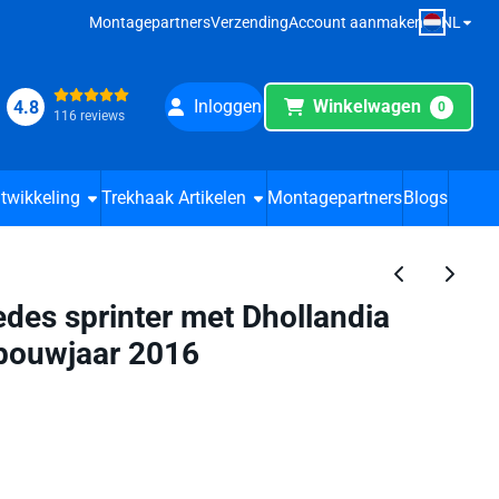
NL
Montagepartners
Verzending
Account aanmaken
Inloggen
Winkelwagen
4.8
0
116 reviews
twikkeling
Trekhaak Artikelen
Montagepartners
Blogs
des sprinter met Dhollandia
 bouwjaar 2016