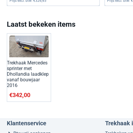
Prijs excl. btw:
€326,45
Prijs excl. btw:
€
Laatst bekeken items
Trekhaak Mercedes
sprinter met
Dhollandia laadklep
vanaf bouwjaar
2016
€
342,00
Klantenservice
Trekhaak 