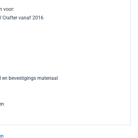
n voor:
 Crafter vanaf 2016
l en bevestigings materiaal
en
en