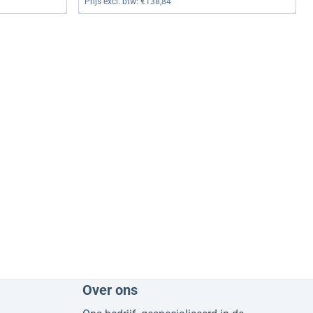
Prijs excl. btw:
€138,84
Over ons