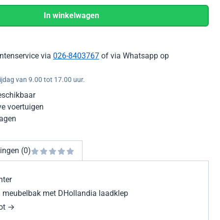
In winkelwagen
ntenservice via
026-8403767
of via Whatsapp op
jdag van 9.00 tot 17.00 uur.
eschikbaar
ve voertuigen
dagen
ingen (0)
nter
 meubelbak met DHollandia laadklep
ot →