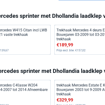
rcedes sprinter met Dhollandia laadklep
rcedes W415 Citan incl LWB
Trekhaak Mercedes 4 deurs E
21 vaste trekhaak
Bouwjaren 03-2009 tot 03-20
trekhaak
, exclusief btw: 139,67
Prijs: 189,99, exclusief btw: 
€189,99
139,67
Prijs excl. btw:
€157,02
rcedes sprinter met Dhollandia laadklep
ercedes C-Klasse W204
trekhaak Mercedes Estate E 
4-2007 tot 2014 Afneembare
Bouwjaren 2003 tot 9-2009 
trekhaak
, exclusief btw: 255,37
Prijs: 329,99, exclusief btw: 
€329,99