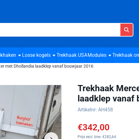
cookies toe.
ekhaken
Losse kogels
Trekhaak USA
Modules
Trekhaak on
ter met Dhollandia laadklep vanaf bouwjaar 2016
Trekhaak Merce
laadklep vanaf
Artikelnr:
AH458
€
342,00
Prijs excl. btw:
€
282,64