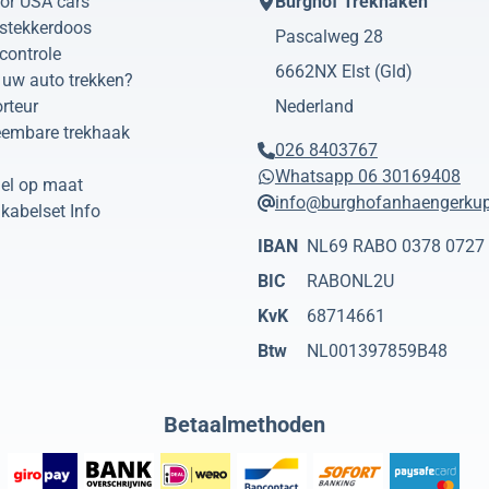
or USA cars
Burghof Trekhaken
 stekkerdoos
Pascalweg 28
controle
6662NX
Elst (Gld)
uw auto trekken?
rteur
Nederland
eembare trekhaak
026 8403767
Whatsapp 06 30169408
el op maat
info@burghofanhaengerkup
kabelset Info
IBAN
NL69 RABO 0378 0727
BIC
RABONL2U
KvK
68714661
Btw
NL001397859B48
Betaalmethoden