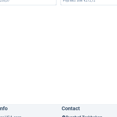
255,37
Prijs excl. btw:
€272,72
info
Contact