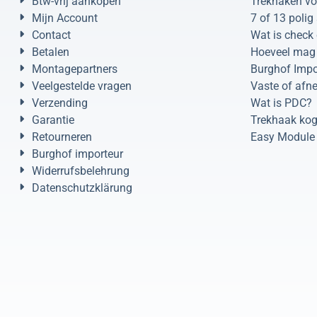
Btw-vrij aankopen
Trekhaken vo
Mijn Account
7 of 13 polig
Contact
Wat is check 
Betalen
Hoeveel mag 
Montagepartners
Burghof Impo
Veelgestelde vragen
Vaste of afn
Verzending
Wat is PDC?
Garantie
Trekhaak kog
Retourneren
Easy Module 
Burghof importeur
Widerrufsbelehrung
Datenschutzklärung