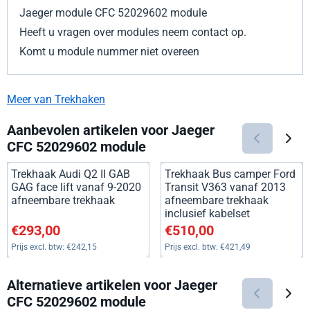
Jaeger module CFC 52029602 module
Heeft u vragen over modules neem contact op.
Komt u module nummer niet overeen
Meer van Trekhaken
Aanbevolen artikelen voor
Jaeger
CFC 52029602 module
Trekhaak Audi Q2 II GAB
Trekhaak Bus camper Ford
GAG face lift vanaf 9-2020
Transit V363 vanaf 2013
afneembare trekhaak
afneembare trekhaak
inclusief kabelset
Prijs: 293,00, exclusief btw: 242,15
Prijs: 510,00, exclusief btw: 4
€293,00
€510,00
Prijs excl. btw:
€242,15
Prijs excl. btw:
€421,49
Alternatieve artikelen voor
Jaeger
CFC 52029602 module