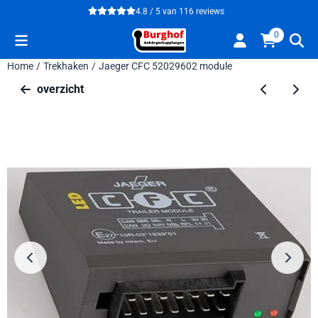
Cookievoorkeuren zijn beschikbaar. Kies instellingen of sta alle 
4.8 / 5
van
116
reviews
0
Home
/
Trekhaken
/
Jaeger CFC 52029602 module
overzicht