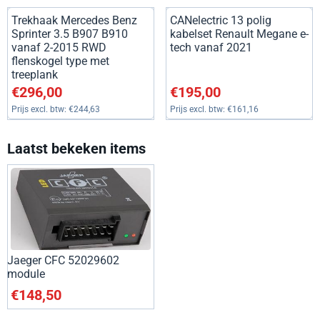
Trekhaak Mercedes Benz
CANelectric 13 polig
Sprinter 3.5 B907 B910
kabelset Renault Megane e-
vanaf 2-2015 RWD
tech vanaf 2021
flenskogel type met
treeplank
Prijs: 296,00, exclusief btw: 244,63
Prijs: 195,00, exclusief btw: 1
€296,00
€195,00
Prijs excl. btw:
€244,63
Prijs excl. btw:
€161,16
Laatst bekeken items
Jaeger CFC 52029602
module
€
148,50