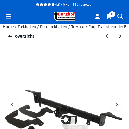
Cookievoorkeuren zijn beschikbaar. Kies instellingen of sta alle 
4.8 / 5
van
116
reviews
0
Home
/
Trekhaken
/
Ford trekhaken
/
Trekhaak Ford Transit courier B
overzicht