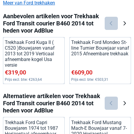
Meer van Ford trekhaken
Aanbevolen artikelen voor
Trekhaak
Ford Transit courier B460 2014 tot
heden voor AdBlue
Trekhaak Ford Kuga II (
Trekhaak Ford Mondeo St-
C520 )Bouwjaren vanaf
line Turnier Bouwjaar vanaf
2013 tot 2019 Verticaal
2015 Afneembare trekhaak
afneembare kogel Usa
versie
Prijs: 319,00, exclusief btw: 263,64
Prijs: 609,00, exclusief btw: 5
€319,00
€609,00
Prijs excl. btw:
€263,64
Prijs excl. btw:
€503,31
Alternatieve artikelen voor
Trekhaak
Ford Transit courier B460 2014 tot
heden voor AdBlue
Trekhaak Ford Capri
Trekhaak Ford Mustang
Bouwjaren 1974 tot 1987
Mach-E Bouwjaar vanaf 7-
Horizontaal afneembaar
2020 Horizontaal