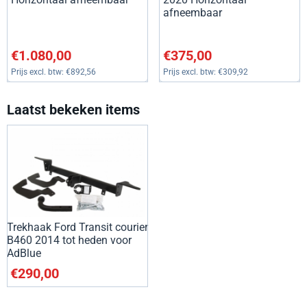
afneembaar
Prijs: 1 080,00, exclusief btw: 892,56
Prijs: 375,00, exclusief btw: 3
€1.080,00
€375,00
Prijs excl. btw:
€892,56
Prijs excl. btw:
€309,92
Laatst bekeken items
Trekhaak Ford Transit courier
B460 2014 tot heden voor
AdBlue
€
290,00