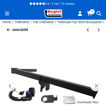
Cookievoorkeuren zijn beschikbaar. Kies instellingen of sta alle 
4.8 / 5
van
116
reviews
0
Home
/
Trekhaken
/
Fiat trekhaken
/
Trekhaak Fiat 500S Bouwjaren va
overzicht