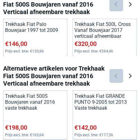
Fiat 500S Bouwjaren vanaf 2016
Verticaal afneembare trekhaak
Trekhaak Fiat Palo
Trekhaak Fiat 500L Cross
Bouwjaar 1997 tot 2009
Vanaf Bouwjaar 2017
verticaal afneembaar
Prijs: 146,00, exclusief btw: 120,66
Prijs: 320,00, exclusief btw: 2
€146,00
€320,00
Prijs excl. btw:
€120,66
Prijs excl. btw:
€264,46
Alternatieve artikelen voor
Trekhaak
Fiat 500S Bouwjaren vanaf 2016
Verticaal afneembare trekhaak
Trekhaak Fiat 500S
Trekhaak Fiat GRANDE
Bouwjaren vanaf 2016
PUNTO 9-2005 tot 2013
vaste trekhaak
Vaste trekhaak
Prijs: 198,00, exclusief btw: 163,64
Prijs: 142,00, exclusief btw: 1
€198,00
€142,00
Prijs excl. btw:
€163,64
Prijs excl. btw:
€117,36