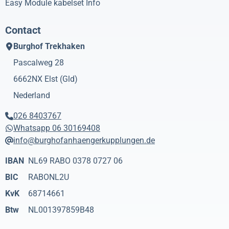
Easy Module kabelset Info
Contact
Burghof Trekhaken
Pascalweg 28
6662NX
Elst (Gld)
Nederland
026 8403767
Whatsapp 06 30169408
info@burghofanhaengerkupplungen.de
IBAN
NL69 RABO 0378 0727 06
BIC
RABONL2U
KvK
68714661
Btw
NL001397859B48