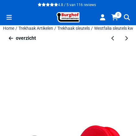
Cookievoorkeuren zijn beschikbaar. Kies instellingen of sta alle 
4.8 / 5
van
116
reviews
0
Home
/
Trekhaak Artikelen
/
Trekhaak sleutels
/
Westfalia sleutels kwi
overzicht