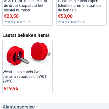
ACS 01 tot 10 sleutels op
GDW set sleutels kopen
de draai knop staat het
(sleutel nummer staat op
sleutel nummer
de hendel)
Prijs: 23,50, exclusief btw: 19,42
Prijs: 53,00, exclusief btw: 43
€23,50
€53,00
Prijs excl. btw:
€19,42
Prijs excl. btw:
€43,80
Laatst bekeken items
Westfalia sleutels kwijt
bestellen voorbeeld 2W01 -
2W50
€
19,95
Klantenservice