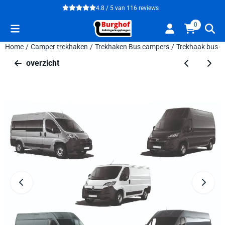
Cookievoorkeuren zijn beschikbaar. Kies instellingen of sta alle 
4.8 / 5
van
116
reviews
0
Home
/
Camper trekhaken
/
Trekhaken Bus campers
/
Trekhaak bus c
overzicht