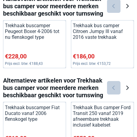
bus camper voor meerdere merken
beschikbaar geschikt voor turnswing
Trekhaak buscamper
Trekhaak bus camper
Peugeot Boxer 4-2006 tot
Citroen Jumpy III vanaf
nu flenskogel type
2016 vaste trekhaak
Prijs: 228,00, exclusief btw: 188,43
Prijs: 186,00, exclusief btw: 1
€228,00
€186,00
Prijs excl. btw:
€188,43
Prijs excl. btw:
€153,72
Alternatieve artikelen voor
Trekhaak
bus camper voor meerdere merken
beschikbaar geschikt voor turnswing
Trekhaak buscamper Fiat
Trekhaak Bus camper Ford
Ducato vanaf 2006
Transit 250 vanaf 2019
flenskogel type
afneembare trekhaak
inclusief kabelset
Prijs: 210,00, exclusief btw: 173,55
Prijs: 550,00, exclusief btw: 4